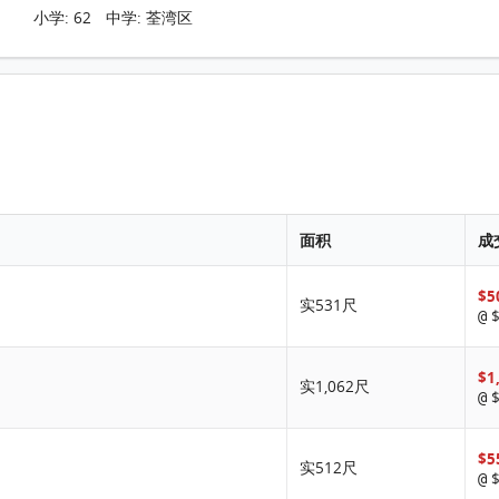
小学: 62 中学: 荃湾区
面积
成
$5
实531尺
$
@
$1
实1,062尺
$
@
$5
实512尺
$
@