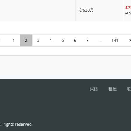
$7
实630尺
$
@
1
2
3
4
5
6
7
...
141
买楼
租屋
l rights reserved.