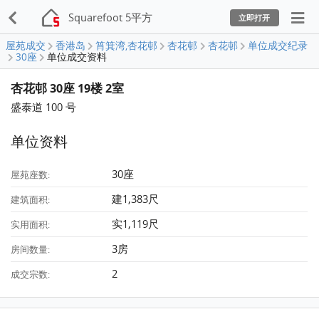
Squarefoot 5平方
立即打开
屋苑成交
香港岛
筲箕湾,杏花邨
杏花邨
杏花邨
单位成交纪录
30座
单位成交资料
杏花邨 30座 19楼 2室
盛泰道 100 号
单位资料
30座
屋苑座数:
建1,383尺
建筑面积:
实1,119尺
实用面积:
3房
房间数量:
2
成交宗数: