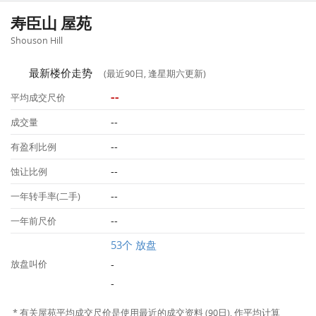
寿臣山 屋苑
Shouson Hill
最新楼价走势
(最近90日, 逢星期六更新)
--
平均成交尺价
--
成交量
--
有盈利比例
--
蚀让比例
--
一年转手率(二手)
--
一年前尺价
53个 放盘
-
放盘叫价
-
* 有关屋苑平均成交尺价是使用最近的成交资料 (90日), 作平均计算