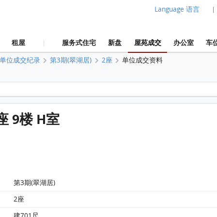
Language 语言
|
租屋
服务式住宅
新盘
屋苑成交
办公室
车
|
单位成交纪录
第3期(翠湖居)
2座
单位成交资料
嘉湖山庄 第3期(翠湖居) 2座 9楼 H室 平面图
座 9楼 H室
第3期(翠湖居)
2座
建701尺