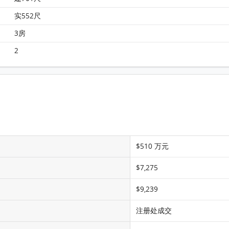
嘉湖山庄 第3期(翠湖居) 2座 9楼 H室 平面图
实552尺
3房
2
$510 万元
$7,275
$9,239
注册处成交