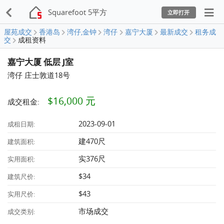
Squarefoot 5平方
立即打开
屋苑成交
香港岛
湾仔,金钟
湾仔
嘉宁大厦
最新成交
租务成
交
成租资料
嘉宁大厦 低层 J室
湾仔 庄士敦道18号
$16,000 元
成交租金:
2023-09-01
成租日期:
建470尺
建筑面积:
实376尺
实用面积:
$34
建筑尺价:
$43
实用尺价:
市场成交
成交类别: