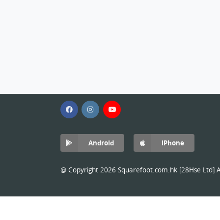
Android
iPhone
@ Copyright 2026 Squarefoot.com.hk [28Hse Ltd] Al