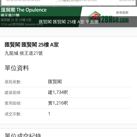
匯賢閣 匯賢閣 25樓 A室 平面圖
匯賢閣 匯賢閣 25樓 A室
九龍城 侯王道21號
單位資料
匯賢閣
屋苑座數:
建1,734呎
建築面積:
實1,216呎
實用面積:
1
成交宗數:
單位成交紀錄