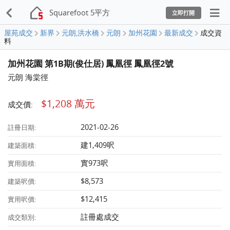
Squarefoot 5平方
立即打開
屋苑成交
新界
元朗,洪水橋
元朗
加州花園
最新成交
成交資
料
加州花園 第1B期(俊仕居) 鳳凰徑 鳳凰徑2號
元朗 海棠徑
$1,208 萬元
成交價:
2021-02-26
註冊日期:
建1,409呎
建築面積:
實973呎
實用面積:
$8,573
建築呎價:
$12,415
實用呎價:
註冊處成交
成交類別: