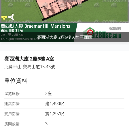
賽西湖大廈 2座6樓 A室 平面圖
賽西湖大廈 2座6樓 A室
北角半山 寶馬山道15-43號
單位資料
2座
屋苑座數:
建1,490呎
建築面積:
實1,297呎
實用面積:
3
房間數量: