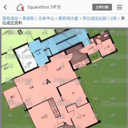
Squarefoot 5平方
立即打開
屋苑成交
香港島
北角半山
賽西湖大廈
單位成交紀錄
2座
單
位成交資料