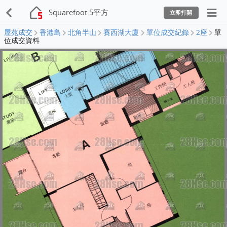
Squarefoot 5平方
立即打開
屋苑成交
香港島
北角半山
賽西湖大廈
單位成交紀錄
2座
單
位成交資料