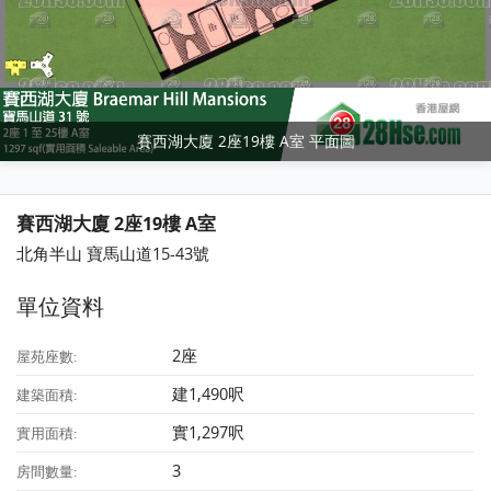
賽西湖大廈 2座19樓 A室 平面圖
賽西湖大廈 2座19樓 A室
北角半山 寶馬山道15-43號
單位資料
2座
屋苑座數:
建1,490呎
建築面積:
實1,297呎
實用面積:
3
房間數量: