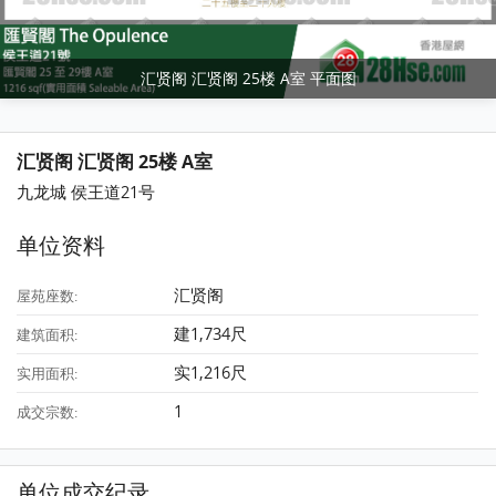
汇贤阁 汇贤阁 25楼 A室 平面图
汇贤阁 汇贤阁 25楼 A室
九龙城 侯王道21号
单位资料
汇贤阁
屋苑座数:
建1,734尺
建筑面积:
实1,216尺
实用面积:
1
成交宗数:
单位成交纪录