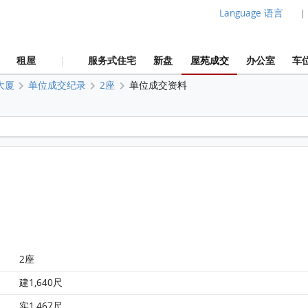
Language 语言
|
租屋
服务式住宅
新盘
屋苑成交
办公室
车
|
大厦
单位成交纪录
2座
单位成交资料
赛西湖大厦 2座 11楼 B室 平面图
2座
赛西湖大厦 2座 11楼 B室 平面图
建1,640尺
实1,467尺