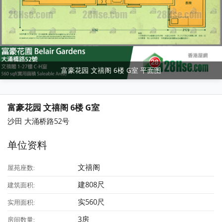
富豪花园 文禧阁 6楼 G室 平面图
富豪花园 文禧阁 6楼 G室
沙田 大涌桥路52号
单位资料
文禧阁
屋苑座数:
建808尺
建筑面积:
实560尺
实用面积:
3房
房间数量: