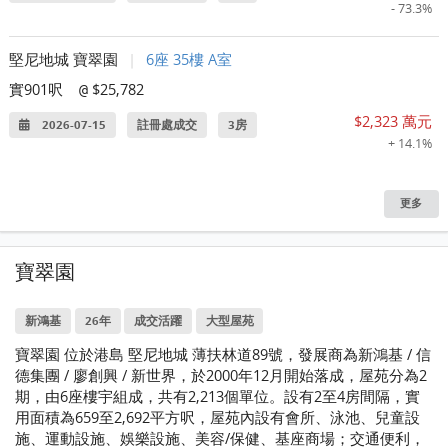
- 73.3%
堅尼地城 寶翠園
|
6座 35樓 A室
實901呎
$25,782
@
$2,323 萬元
2026-07-15
註冊處成交
3房
+ 14.1%
更多
寶翠園
新鴻基
26年
成交活躍
大型屋苑
寶翠園 位於港島 堅尼地城 薄扶林道89號，發展商為新鴻基 / 信
德集團 / 廖創興 / 新世界，於2000年12月開始落成，屋苑分為2
期，由6座樓宇組成，共有2,213個單位。設有2至4房間隔，實
用面積為659至2,692平方呎，屋苑內設有會所、泳池、兒童設
施、運動設施、娛樂設施、美容/保健、基座商場；交通便利，