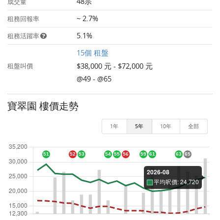
48宗
成交量
~ 2.7%
租務回報率
5.1%
租務活躍率
15個 租盤
$38,000 元 - $72,000 元
租盤叫價
@49 - @65
寶翠園 樓價走勢
1年
5年
10年
全部