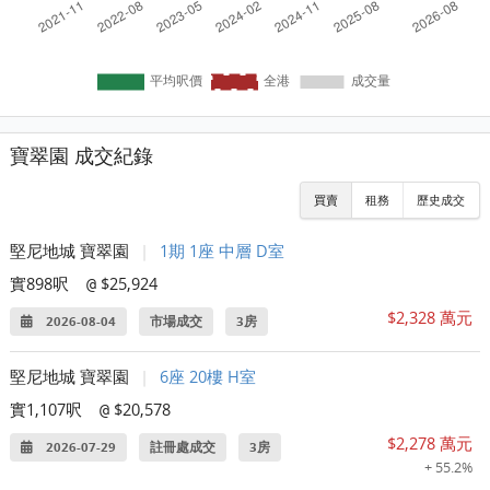
寶翠園 成交紀錄
買賣
租務
歷史成交
堅尼地城 寶翠園
|
1期 1座 中層 D室
實898呎
$25,924
@
$2,328 萬元
2026-08-04
市場成交
3房
堅尼地城 寶翠園
|
6座 20樓 H室
實1,107呎
$20,578
@
$2,278 萬元
2026-07-29
註冊處成交
3房
+ 55.2%