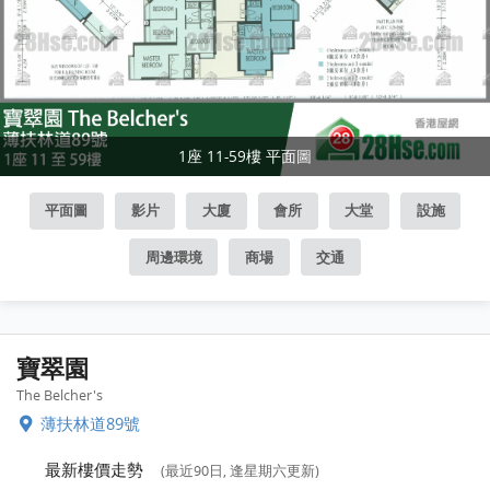
1座 11-59樓 平面圖
平面圖
影片
大廈
會所
大堂
設施
周邊環境
商場
交通
寶翠園
The Belcher's
薄扶林道89號
最新樓價走勢
(最近90日, 逢星期六更新)