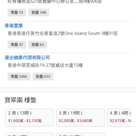
旺角彌敦道625號雅蘭中心辦公室二期9樓906室
售盤 13
租盤 148
香港置業
香港香港仔黃竹坑香葉道2號One Island South 9樓01室
售盤 37
租盤 63
屋企物業代理有限公司
香港中環雲咸街19-27號威信大廈15樓
售盤 2406
租盤 615
寶翠園 樓盤
2 房 ( 13間 )
3 房 ( 19間 )
4 房 ( 4間 )
$1,600萬 - $2,150萬
$2,000萬 - $3,680萬
$2,975萬 - $4,