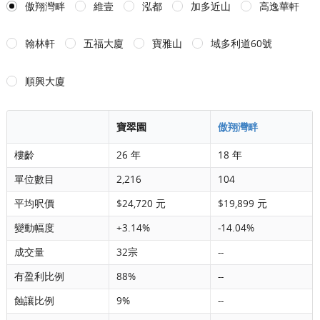
傲翔灣畔
維壹
泓都
加多近山
高逸華軒
翰林軒
五福大廈
寶雅山
域多利道60號
順興大廈
寶翠園
傲翔灣畔
樓齡
26 年
18 年
單位數目
2,216
104
平均呎價
$24,720 元
$19,899 元
變動幅度
+3.14%
-14.04%
成交量
32宗
--
有盈利比例
88%
--
蝕讓比例
9%
--