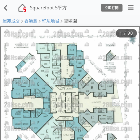
Squarefoot 5平方
立即打開
屋苑成交
香港島
堅尼地城
寶翠園
1
/
90