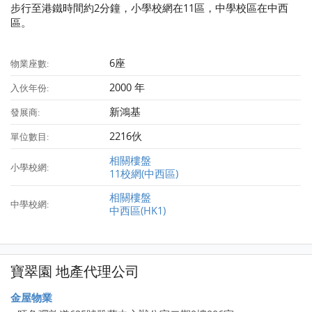
步行至港鐵時間約2分鐘，小學校網在11區，中學校區在中西
區。
6座
物業座數:
2000 年
入伙年份:
新鴻基
發展商:
2216伙
單位數目:
相關樓盤
小學校網:
11校網(中西區)
相關樓盤
中學校網:
中西區(HK1)
寶翠園 地產代理公司
金屋物業