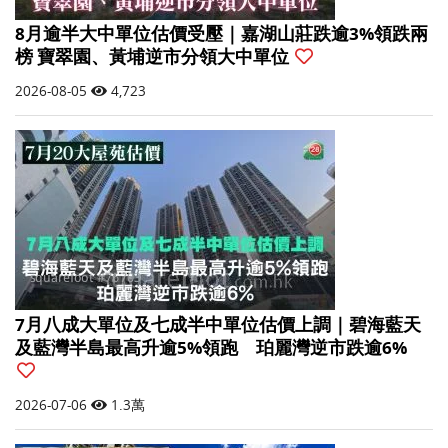
8月逾半大中單位估價受壓｜嘉湖山莊跌逾3%領跌兩
榜 寶翠園、黃埔逆市分領大中單位
2026-08-05
4,723
7月八成大單位及七成半中單位估價上調｜碧海藍天
及藍灣半島最高升逾5%領跑 珀麗灣逆市跌逾6%
2026-07-06
1.3萬