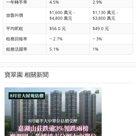
一年轉手率
4.5%
2.9%
$1,600 萬元 -
$1,130 萬元 -
放盤叫價
$4,800 萬元
$3,800 萬元
平均呎租
$56.0 元
$49.0 元
租務回報率
~ 2.7%
~ 3%
租務活躍率
5.1%
1%
寶翠園 相關新聞