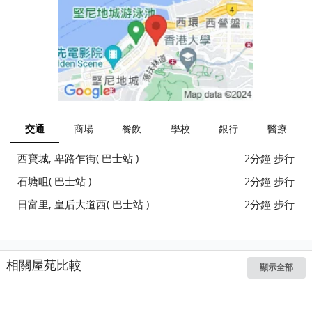
交通
商場
餐飲
學校
銀行
醫療
西寶城, 卑路乍街( 巴士站 )
2分鐘 步行
石塘咀( 巴士站 )
2分鐘 步行
日富里, 皇后大道西( 巴士站 )
2分鐘 步行
相關屋苑比較
顯示全部