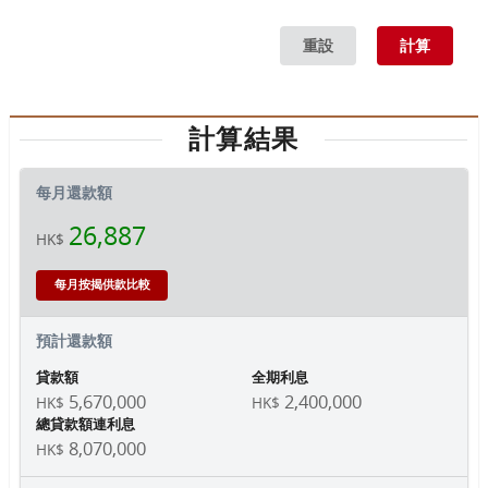
重設
計算
計算結果
每月還款額
26,887
HK$
每月按揭供款比較
預計還款額
貸款額
全期利息
5,670,000
2,400,000
HK$
HK$
總貸款額連利息
8,070,000
HK$