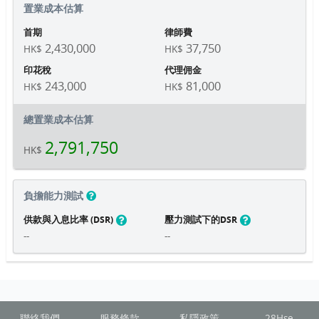
置業成本估算
首期
律師費
2,430,000
37,750
HK$
HK$
印花稅
代理佣金
243,000
81,000
HK$
HK$
總置業成本估算
2,791,750
HK$
負擔能力測試
供款與入息比率 (DSR)
壓力測試下的DSR
--
--
聯絡我們
服務條款
私隱政策
28Hse