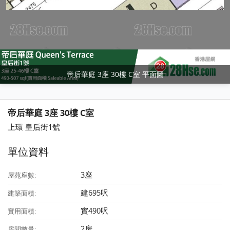
帝后華庭 3座 30樓 C室 平面圖
帝后華庭 3座 30樓 C室
上環 皇后街1號
單位資料
3座
屋苑座數:
建695呎
建築面積:
實490呎
實用面積:
2房
房間數量: