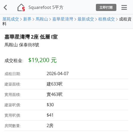
Squarefoot 5平方
立即打開
屋苑成交
新界
馬鞍山
嘉華星濤灣
最新成交
租務成交
成租資
料
嘉華星濤灣 2座 低層 I室
馬鞍山 保泰街8號
$19,200 元
成交租金:
2026-04-07
成租日期:
建633呎
建築面積:
實463呎
實用面積:
$30
建築呎價:
$41
實用呎價:
2房
房間數量: