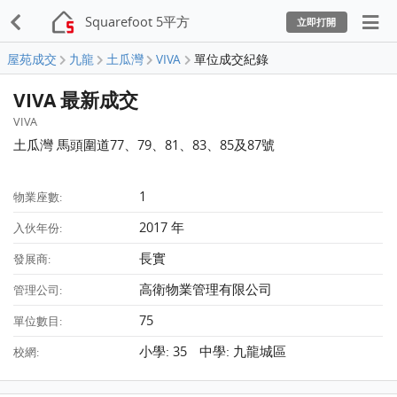
Squarefoot 5平方
立即打開
屋苑成交
九龍
土瓜灣
VIVA
單位成交紀錄
VIVA 最新成交
VIVA
土瓜灣 馬頭圍道77、79、81、83、85及87號
1
物業座數:
2017 年
入伙年份:
長實
發展商:
高衛物業管理有限公司
管理公司:
75
單位數目:
小學: 35 中學: 九龍城區
校網: