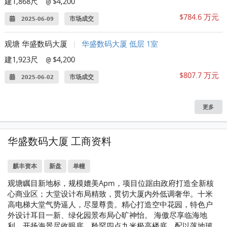
建1,868尺
$4,200
@
$784.6 万元
2025-06-09
市场成交
观塘 华盛数码大厦
|
华盛数码大厦 低层 1室
建1,923尺
$4,200
@
$807.7 万元
2025-06-02
市场成交
更多
华盛数码大厦 工商资料
麒丰资本
新盘
单幢
观塘瞩目新地标，规模媲美Apm，项目位踞由政府打造全新核
心商业区；大堂设计布局精致，贯切大厦内外低调奢华。十米
高电梯大堂气势逼人，尽显尊贵。精心打造空中花园，特色户
外设计耳目一新、绿化园景布局心旷神怡。 海傲尽享临海地
利，开扬海景尽收眼底。矜罕四点九米极高楼底，配以落地玻