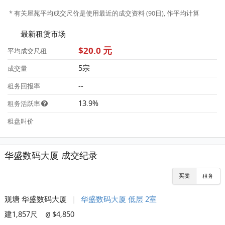
* 有关屋苑平均成交尺价是使用最近的成交资料 (90日), 作平均计算
最新租赁市场
$20.0 元
平均成交尺租
5宗
成交量
--
租务回报率
13.9%
租务活跃率
租盘叫价
华盛数码大厦 成交纪录
买卖
租务
观塘 华盛数码大厦
|
华盛数码大厦 低层 2室
建1,857尺
$4,850
@