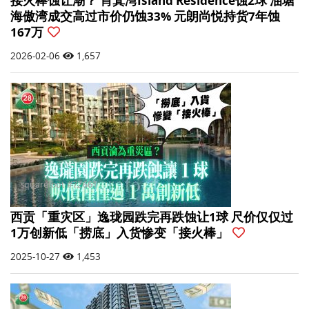
接火棒蚀让潮？ 筲箕湾Island Residence蚀2球 油塘
海傲湾成交高过市价仍蚀33% 元朗尚悦持货7年蚀
167万
2026-02-06
1,657
西贡「重灾区」逸珑园跌完再跌蚀让1球 尺价仅仅过
1万创新低「捞底」入货惨变「接火棒」
2025-10-27
1,453