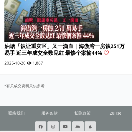
油塘「蚀让重灾区」又一滴血｜海傲湾一房蚀251万
易手 近三年成交全数见红 最惨个案输44%
2025-10-20
1,867
*有关成交资料只供参考
联络我们
服务条款
私隐政策
28Hse