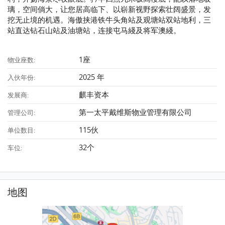
璃，空间倘大，让您居高临下、以崭新视野探索壮阔盛景，发
挖无止境的机遇。海傲挟港铁牛头角站及观塘站双站地利，三
站直达钻石山站及油塘站，连接屯马綫及将军澳綫。
1座
物业座数:
2025 年
入伙年份:
麒丰资本
发展商:
第一太平戴维斯物业管理有限公司
管理公司:
115伙
单位数目:
32个
车位:
地图