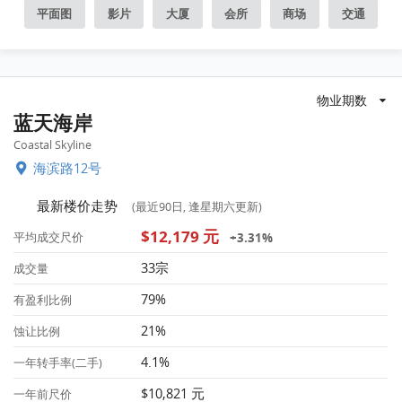
平面图
影片
大厦
会所
商场
交通
物业期数
蓝天海岸
Coastal Skyline
海滨路12号
最新楼价走势
(最近90日, 逢星期六更新)
$12,179 元
+3.31%
平均成交尺价
33宗
成交量
79%
有盈利比例
21%
蚀让比例
4.1%
一年转手率(二手)
$10,821 元
一年前尺价