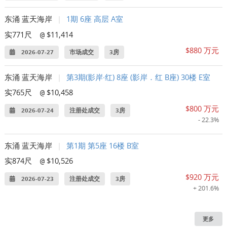
东涌 蓝天海岸
|
1期 6座 高层 A室
实771尺
$11,414
@
$880 万元
2026-07-27
市场成交
3房
东涌 蓝天海岸
|
第3期(影岸‧红) 8座 (影岸．红 B座) 30楼 E室
实765尺
$10,458
@
$800 万元
2026-07-24
注册处成交
3房
- 22.3%
东涌 蓝天海岸
|
第1期 第5座 16楼 B室
实874尺
$10,526
@
$920 万元
2026-07-23
注册处成交
3房
+ 201.6%
更多