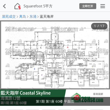
Squarefoot 5平方
立即打开
屋苑成交
离岛
东涌
蓝天海岸
1
/
17
第1期 第1座 60楼 平面图