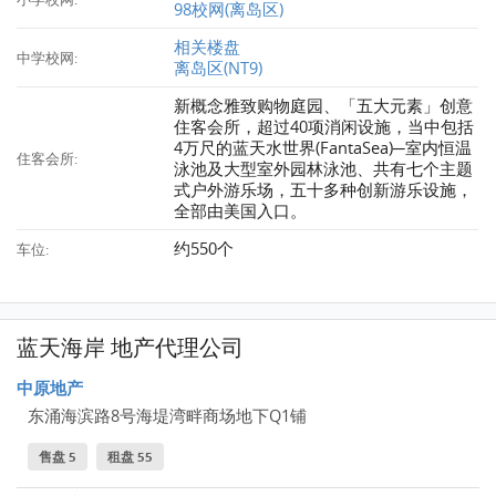
98校网(离岛区)
相关楼盘
中学校网:
离岛区(NT9)
新概念雅致购物庭园、「五大元素」创意
住客会所，超过40项消闲设施，当中包括
4万尺的蓝天水世界(FantaSea)─室内恒温
住客会所:
泳池及大型室外园林泳池、共有七个主题
式户外游乐场，五十多种创新游乐设施，
全部由美国入口。
约550个
车位:
蓝天海岸 地产代理公司
中原地产
东涌海滨路8号海堤湾畔商场地下Q1铺
售盘 5
租盘 55