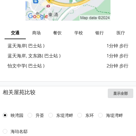
交通
商场
餐饮
学校
银行
医疗
蓝天海岸( 巴士站 )
1分钟 步行
蓝天海岸, 文东路( 巴士站 )
1分钟 步行
怡文中学( 巴士站 )
2分钟 步行
相关屋苑比较
显示全部
映湾园
升荟
东堤湾畔
东环
海堤湾畔
海珀名邸