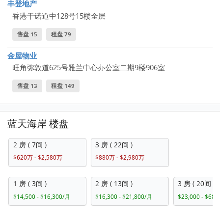
丰登地产
香港干诺道中128号15楼全层
售盘 15
租盘 79
金屋物业
旺角弥敦道625号雅兰中心办公室二期9楼906室
售盘 13
租盘 149
蓝天海岸 楼盘
2 房 ( 7间 )
3 房 ( 22间 )
$620万 - $2,580万
$880万 - $2,980万
1 房 ( 3间 )
2 房 ( 13间 )
3 房 ( 20间 )
$14,500 - $16,300/月
$16,300 - $21,800/月
$23,000 - $68,