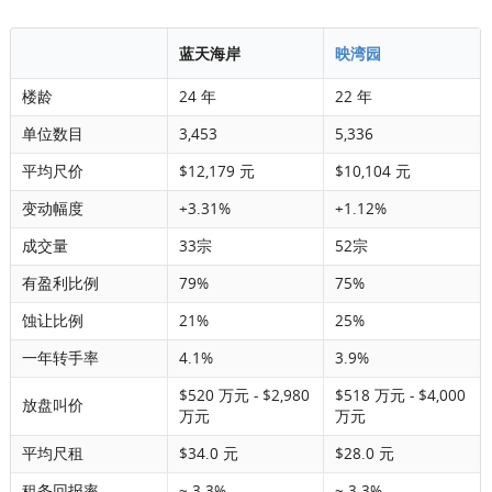
蓝天海岸
映湾园
楼龄
24 年
22 年
单位数目
3,453
5,336
平均尺价
$12,179 元
$10,104 元
变动幅度
+3.31%
+1.12%
成交量
33宗
52宗
有盈利比例
79%
75%
蚀让比例
21%
25%
一年转手率
4.1%
3.9%
$520 万元 - $2,980
$518 万元 - $4,000
放盘叫价
万元
万元
平均尺租
$34.0 元
$28.0 元
租务回报率
~ 3.3%
~ 3.3%