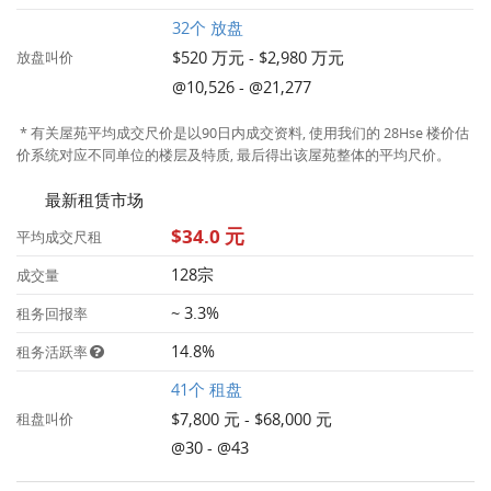
32个 放盘
$520 万元 - $2,980 万元
放盘叫价
@10,526 - @21,277
* 有关屋苑平均成交尺价是以90日内成交资料, 使用我们的 28Hse 楼价估
价系统对应不同单位的楼层及特质, 最后得出该屋苑整体的平均尺价。
最新租赁市场
$34.0 元
平均成交尺租
128宗
成交量
~ 3.3%
租务回报率
14.8%
租务活跃率
41个 租盘
$7,800 元 - $68,000 元
租盘叫价
@30 - @43