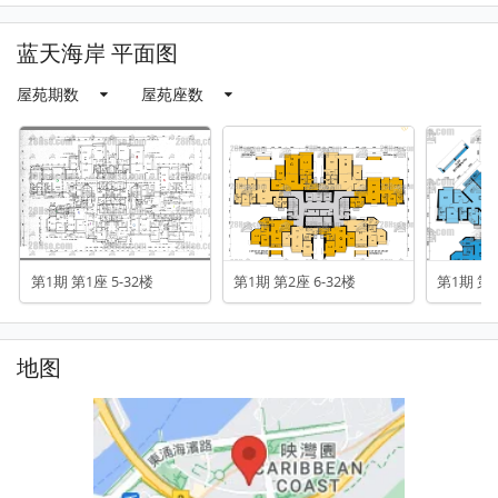
蓝天海岸 平面图
屋苑期数
屋苑座数
第1期 第1座 5-32楼
第1期 第2座 6-32楼
第1期 第3
地图