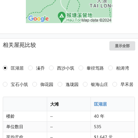
相关屋苑比较
显示全部
匡湖居
溱乔
西沙小筑
輋径笃路
柏涛湾
宝石小筑
御花园
逸珑园
银海山庄
早禾居
大滩
匡湖居
楼龄
--
40 年
单位数目
--
535
平均尺价
--
$1,647 元