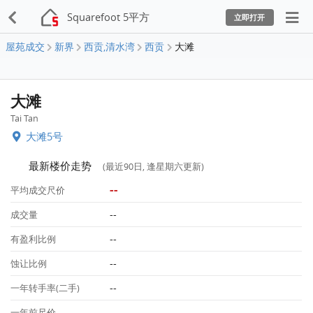
Squarefoot 5平方
立即打开
屋苑成交
新界
西贡,清水湾
西贡
大滩
大滩
Tai Tan
大滩5号
最新楼价走势
(最近90日, 逢星期六更新)
--
平均成交尺价
--
成交量
--
有盈利比例
--
蚀让比例
--
一年转手率(二手)
--
一年前尺价