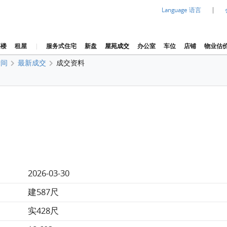
|
Language 语言
买楼
租屋
|
服务式住宅
新盘
屋苑成交
办公室
车位
店铺
物业估
晴间
最新成交
成交资料
2026-03-30
建587尺
实428尺