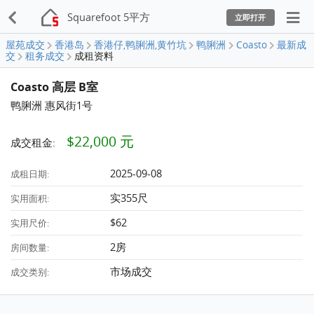
Squarefoot 5平方
立即打开
屋苑成交
香港岛
香港仔,鸭脷洲,黄竹坑
鸭脷洲
Coasto
最新成
交
租务成交
成租资料
Coasto 高层 B室
鸭脷洲 惠风街1号
$22,000 元
成交租金:
2025-09-08
成租日期:
实355尺
实用面积:
$62
实用尺价:
2房
房间数量:
市场成交
成交类别: