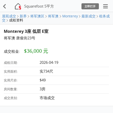
Squarefoot 5平方
立即打开
屋苑成交
新界
将军澳区
将军澳
Monterey
最新成交
租务成
交
成租资料
Monterey 3座 低层 E室
将军澳 唐俊街23号
$36,000 元
成交租金:
2026-04-19
成租日期:
实734尺
实用面积:
$49
实用尺价:
3房
房间数量:
市场成交
成交类别: