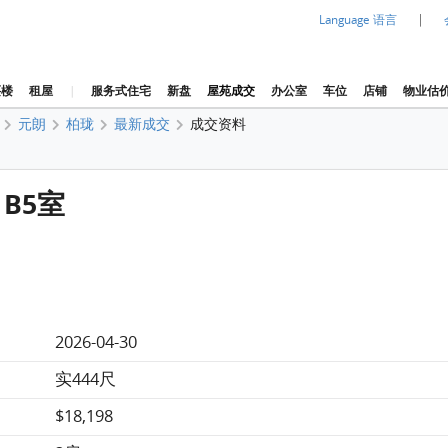
|
Language 语言
买楼
租屋
|
服务式住宅
新盘
屋苑成交
办公室
车位
店铺
物业估
元朗
柏珑
最新成交
成交资料
 B5室
2026-04-30
实444尺
$18,198