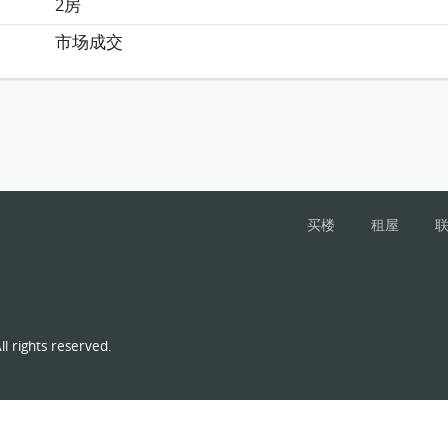
2房
市场成交
买楼
租屋
l rights reserved.