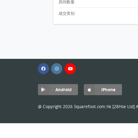
房间数量:
成交类别:
Android
iPhone
@ Copyright 2026 Squarefoot.com.hk [28Hse Ltd] Al