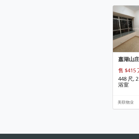
嘉湖山
售 $415
448 尺, 2
浴室
美联物业