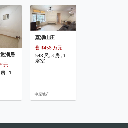
嘉湖山庄
售 $458 万元
庄赏湖居
548 尺, 3 房 , 1
浴室
 万元
 房 , 1
中原地产