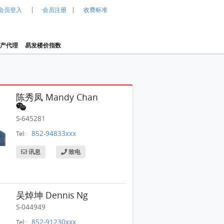
|
|
会员登入
会员注册
收费标准
产代理
易发楼价指数
陈秀凤 Mandy Chan
S-645281
852-94833xxx
Tel:
讯息
致电
吴焯坤 Dennis Ng
S-044949
栢慧豪园一期(栢慧豪园) 售盘 2 房 , 1 浴室 498 平方
尺
852-91230xxx
Tel: