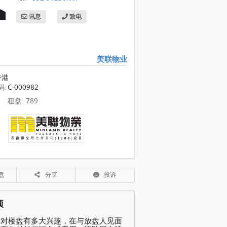
讯息
致电
美联物业
香港
C-000982
码:
租盘: 789
盘
分享
投诉
项
你对楼盘有多大兴趣，在与放盘人见面