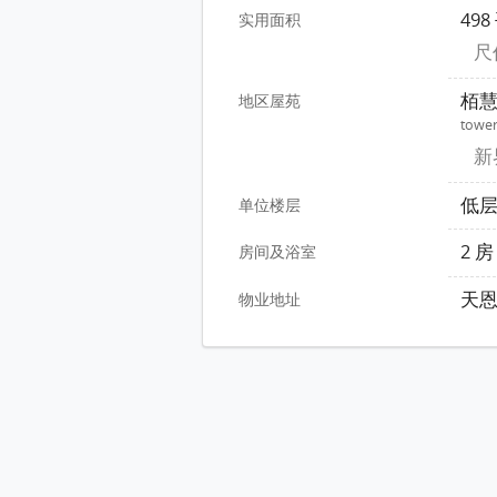
49
实用面积
尺价
栢慧
地区屋苑
tower
新
低
单位楼层
2 
房间及浴室
天恩
物业地址