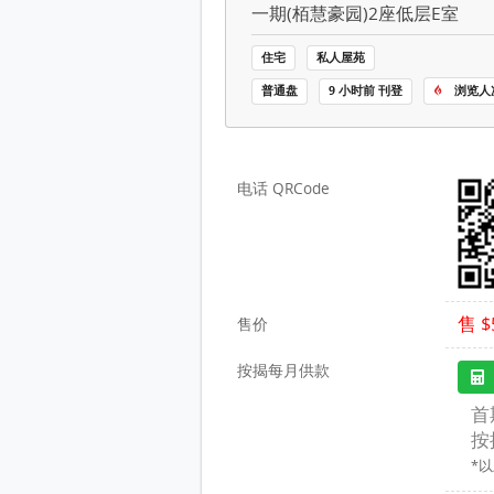
栢慧豪园一期(栢慧豪园) 售盘 2 房 
一期(栢慧豪园)2座低层E室
住宅
私人屋苑
普通盘
9 小时前 刊登
浏览人次
电话 QRCode
售 $
售价
按揭每月供款
首
按
*