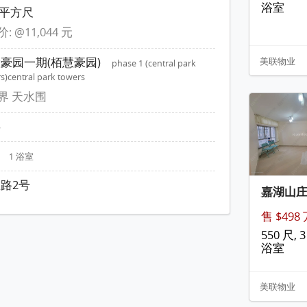
浴室
8 平方尺
: @11,044 元
豪园一期(栢慧豪园)
美联物业
phase 1 (central park
s)central park towers
界 天水围
层
房
1 浴室
路2号
嘉湖山
售 $498
550 尺, 3
浴室
美联物业