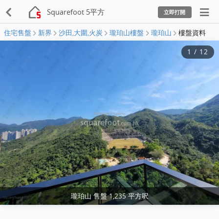
Squarefoot 5平方
立即打開
住宅售盤
新界
沙田,大圍,火炭
瓏珀山樓盤
瓏珀山
樓盤資料
1
/
12
瓏珀山 售盤 1,235 平方呎