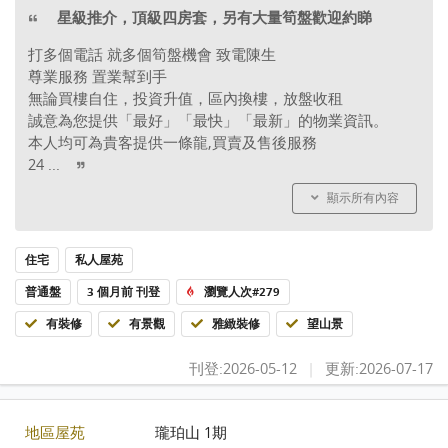
星級推介，頂級四房套，另有大量筍盤歡迎約睇
打多個電話 就多個筍盤機會 致電陳生
尊業服務 置業幫到手
無論買樓自住，投資升值，區內換樓，放盤收租
誠意為您提供「最好」「最快」「最新」的物業資訊。
本人均可為貴客提供一條龍,買賣及售後服務
24 ...
顯示所有內容
住宅
私人屋苑
普通盤
3 個月前 刊登
瀏覽人次#279
有裝修
有景觀
雅緻裝修
望山景
刊登:2026-05-12
|
更新:2026-07-17
地區屋苑
瓏珀山 1期