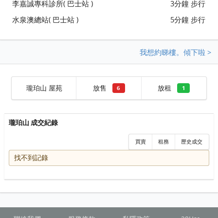
李嘉誠專科診所( 巴士站 )
3分鐘 步行
水泉澳總站( 巴士站 )
5分鐘 步行
我想約睇樓。傾下啦 >
瓏珀山 屋苑
放售
放租
6
1
瓏珀山 成交紀錄
買賣
租務
歷史成交
找不到記錄