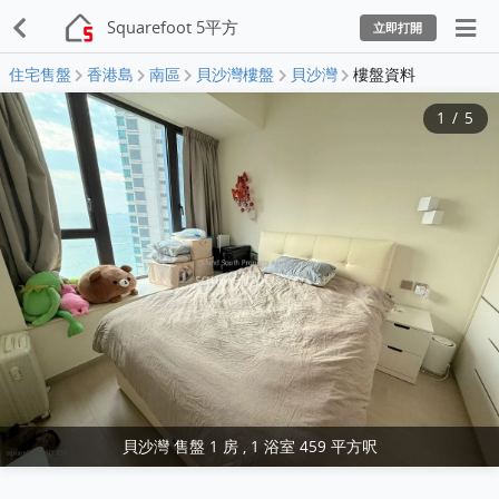
Squarefoot 5平方
立即打開
住宅售盤
香港島
南區
貝沙灣樓盤
貝沙灣
樓盤資料
1
/
5
貝沙灣 售盤 1 房 , 1 浴室 459 平方呎