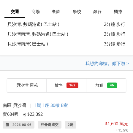
交通
商場
餐飲
學校
銀行
醫療
貝沙灣, 數碼港道( 巴士站 )
2分鐘 步行
貝沙灣南灣, 數碼港道( 巴士站 )
3分鐘 步行
貝沙灣南灣( 巴士站 )
3分鐘 步行
我想約睇樓。傾下啦 >
貝沙灣 屋苑
放售
放租
163
46
南區 貝沙灣
|
1期 1座 30樓 B室
實684呎
$23,392
@
$1,600 萬元
2026-08-06
註冊處成交
2房
+ 15.9%