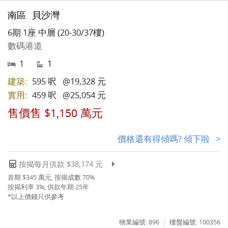
南區
貝沙灣
6期 1座 中層 (20-30/37樓)
數碼港道
1
1
建築:
595 呎
@19,328 元
實用:
459 呎
@25,054 元
售價售 $1,150 萬元
價格還有得傾嗎? 傾下啦 >
按揭每月供款 $38,174 元
首期 $345 萬元, 按揭成數 70%
按揭利率 3%, 供款年期 25年
*以上價錢只供參考
|
物業編號: 896
樓盤編號: 100356