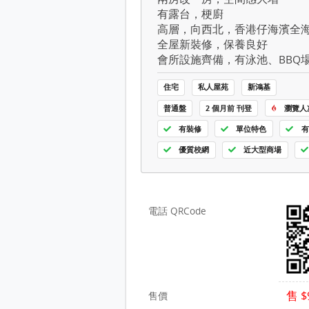
有露台，梗廚
高層，向西北，香港仔海濱全
全屋新裝修，保養良好
會所設施齊備，有泳池、BBQ
住宅
私人屋苑
新鴻基
普通盤
2 個月前 刊登
瀏覽人次
有裝修
單位特色
有
優質校網
近大型商場
電話 QRCode
售 $
售價