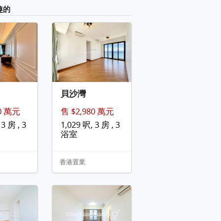
趣的
貝沙灣
售 $2,980 萬元
50 萬元
1,029 呎, 3 房 , 3
3 房 , 3
浴室
香港置業