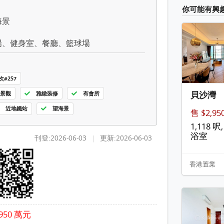
你可能有興
海景
場、健身室、餐廳、籃球場
#257
貝沙灣
景觀
雅緻裝修
有會所
近地鐵站
望海景
售 $2,9
1,118 呎, 
浴室
刊登:2026-06-03
|
更新:2026-06-03
香港置業
950 萬元