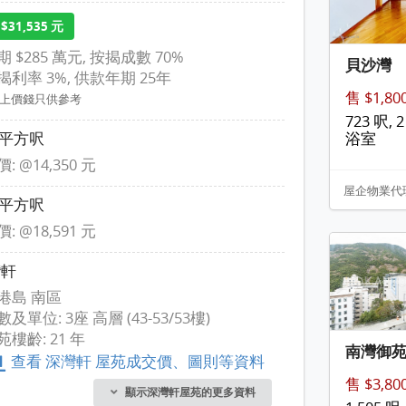
$31,535 元
期 $285 萬元, 按揭成數 70%
貝沙灣
揭利率 3%, 供款年期 25年
售 $1,8
以上價錢只供參考
723 呎, 2
2 平方呎
浴室
: @14,350 元
屋企物業代
1 平方呎
: @18,591 元
灣軒
港島 南區
數及單位: 3座 高層 (43-53/53樓)
苑樓齡: 21 年
南灣御
查看 深灣軒 屋苑成交價、圖則等資料
售 $3,8
顯示深灣軒屋苑的更多資料