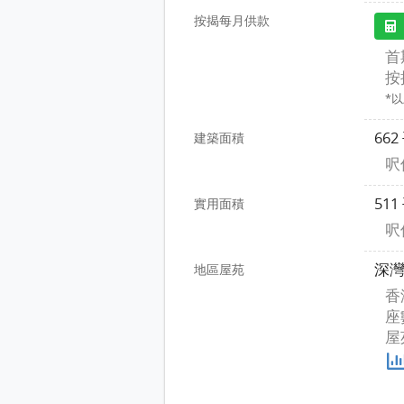
按揭每月供款
首
按
*
66
建築面積
呎價
51
實用面積
呎價
深
地區屋苑
香
座
屋