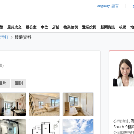
|
Language 語言
盤
屋苑成交
辦公室
車位
店舖
物業估價
置業按揭
新聞資訊
校網
地
深灣軒
樓盤資料
供)
1 / 17
平方呎
相片
圖則
平方呎
平方呎
平方呎
平方呎
香
公司地址:
South 9樓
平方呎
房 , 1 浴室 511 平方呎
公司牌照號