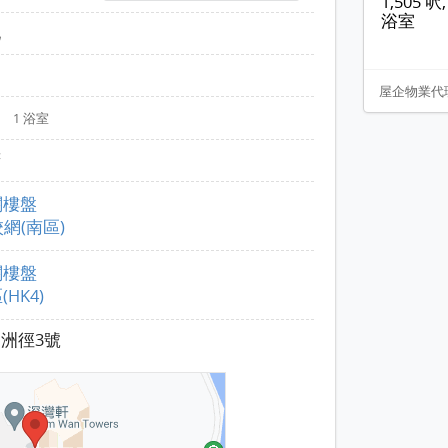
1,505 呎, 
浴室
北
層
屋企物業代
房
1 浴室
廚
關樓盤
校網(南區)
關樓盤
(HK4)
洲徑3號