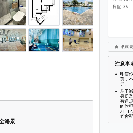
平方呎
售盤: 36
平方呎
平方呎
平方呎
平方呎
收藏樓
平方呎
注意事
平方呎
即使
平方呎
前，
子。
平方呎
為了
t 提供)
身份及
有違
t 提供)
的管理
2111
們會配
·全海景