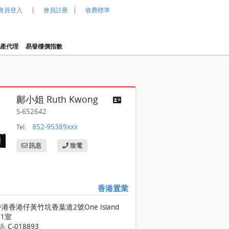
|
|
會員登入
會員註冊
收費標準
產代理
易發樓價指數
鄺小姐 Ruth Kwong
S-652642
852-95389xxx
Tel:
訊息
致電
香港置業
港香港仔黃竹坑香葉道2號One Island
01室
深灣軒 售盤 1 房 , 1 浴室 511 平方呎
C-018893
碼: