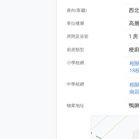
西
座向(客廳)
高
單位樓層
1 
房間及浴室
梗
廚房類型
小學校網
相
18
中學校網
相
南區
鴨脷
物業地址