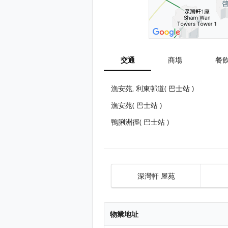
交通
商場
餐
漁安苑, 利東邨道( 巴士站 )
漁安苑( 巴士站 )
鴨脷洲徑( 巴士站 )
深灣軒 屋苑
物業地址